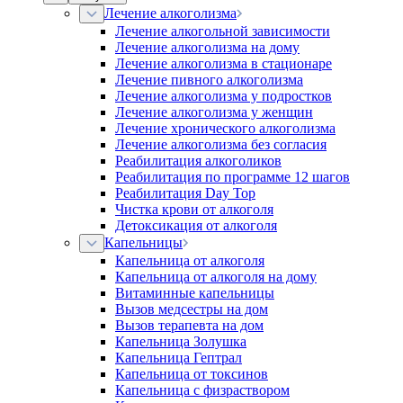
Лечение алкоголизма
Лечение алкогольной зависимости
Лечение алкоголизма на дому
Лечение алкоголизма в стационаре
Лечение пивного алкоголизма
Лечение алкоголизма у подростков
Лечение алкоголизма у женщин
Лечение хронического алкоголизма
Лечение алкоголизма без согласия
Реабилитация алкоголиков
Реабилитация по программе 12 шагов
Реабилитация Day Top
Чистка крови от алкоголя
Детоксикация от алкоголя
Капельницы
Капельница от алкоголя
Капельница от алкоголя на дому
Витаминные капельницы
Вызов медсестры на дом
Вызов терапевта на дом
Капельница Золушка
Капельница Гептрал
Капельница от токсинов
Капельница с физраствором