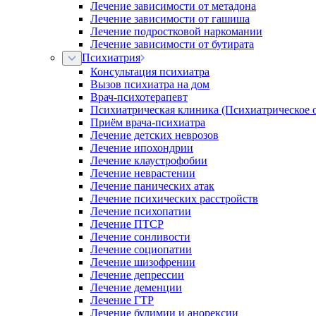
Лечение зависимости от метадона
Лечение зависимости от гашиша
Лечение подростковой наркомании
Лечение зависимости от бутирата
Психиатрия
Консультация психиатра
Вызов психиатра на дом
Врач-психотерапевт
Психиатрическая клиника (Психиатрическое 
Приём врача-психиатра
Лечение детских неврозов
Лечение ипохондрии
Лечение клаустрофобии
Лечение неврастении
Лечение панических атак
Лечение психических расстройств
Лечение психопатии
Лечение ПТСР
Лечение сонливости
Лечение социопатии
Лечение шизофрении
Лечение депрессии
Лечение деменции
Лечение ГТР
Лечение булимии и анорексии